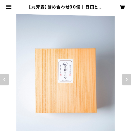
【丸芳露】詰め合わせ30個 | 日田とら
や