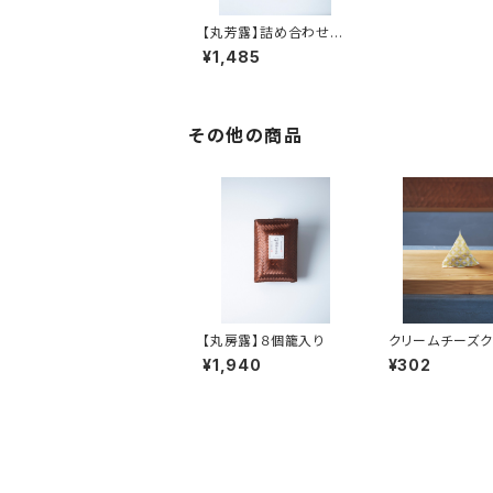
【丸芳露】詰め合わせ10
個
¥1,485
その他の商品
【丸房露】８個籠入り
クリームチーズク
ー きなこ（3個
¥1,940
¥302