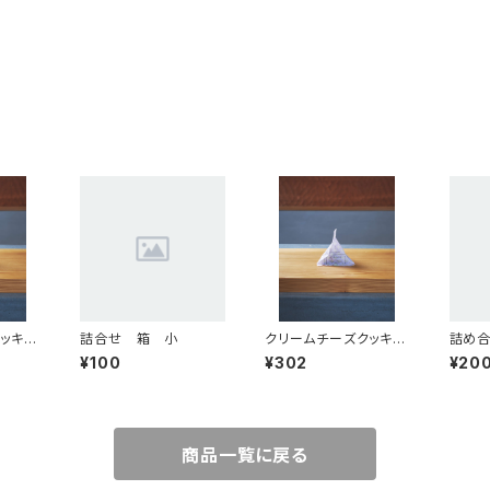
ッキ
詰合せ 箱 小
クリームチーズクッキ
詰め
入）
ー 黒ゴマ（3個入）
¥100
¥302
¥20
商品一覧に戻る