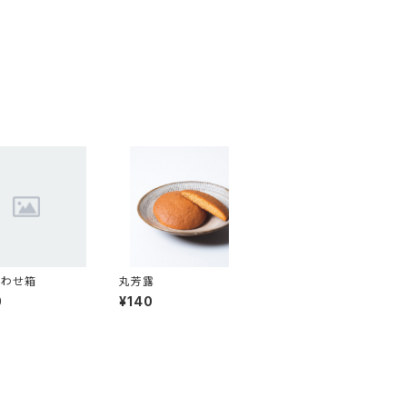
合わせ箱
丸芳露
0
¥140